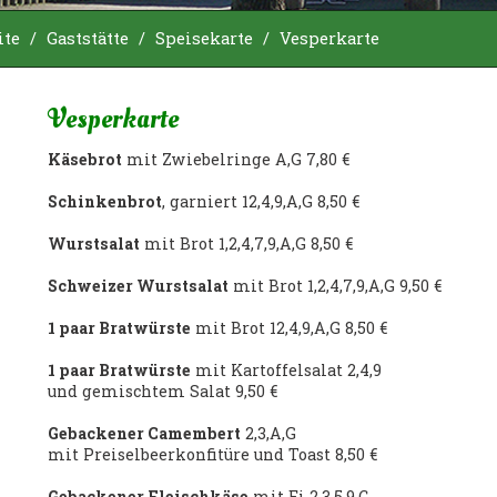
ite
/
Gaststätte
/
Speisekarte
/
Vesperkarte
Vesperkarte
Käsebrot
mit Zwiebelringe A,G 7,80 €
Schinkenbrot
, garniert 12,4,9,A,G 8,50 €
Wurstsalat
mit Brot 1,2,4,7,9,A,G 8,50 €
Schweizer Wurstsalat
mit Brot 1,2,4,7,9,A,G 9,50 €
1 paar Bratwürste
mit Brot 12,4,9,A,G 8,50 €
1 paar Bratwürste
mit Kartoffelsalat 2,4,9
und gemischtem Salat 9,50 €
Gebackener Camembert
2,3,A,G
mit Preiselbeerkonfitüre und Toast 8,50 €
Gebackener Fleischkäse
mit Ei 2,3,5,9,C