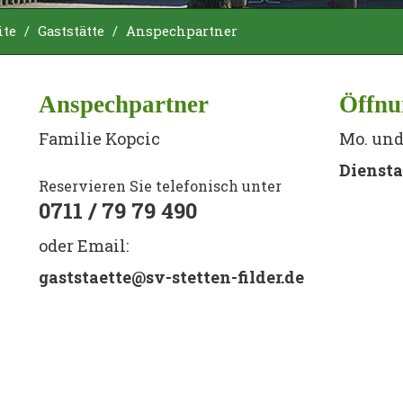
ite
/
Gaststätte
/
Anspechpartner
Anspechpartner
Öffnu
Familie Kopcic
Mo. und 
Dienst
Reservieren Sie telefonisch unter
0711 / 79 79 490
oder Email:
gaststaette@sv-stetten-filder.de